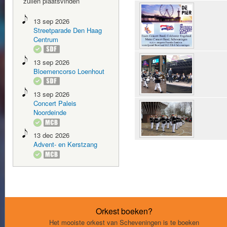
zullen plaatsvinden
Boulevard 201610.
13 sep 2026
Streetparade Den Haag
Centrum
METRO Muziekveren
13 sep 2026
Bloemencorso Loenhout
13 sep 2026
Concert Paleis
IMG_0276-qpr.jpg
Noordeinde
13 dec 2026
Advent- en Kerstzang
Orkest boeken?
Het mooiste orkest van Scheveningen is te boeken