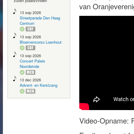
zullen plaatsvinden
van Oranjeveren
13 sep 2026
Streetparade Den Haag
Centrum
13 sep 2026
Bloemencorso Loenhout
13 sep 2026
Concert Paleis
Noordeinde
13 dec 2026
Advent- en Kerstzang
Video-Opname: R