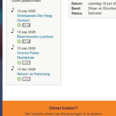
zullen plaatsvinden
Datum:
zaterdag 18 juni 2
Band:
Show- en Drumfan
13 sep 2026
Status:
Definitief
Streetparade Den Haag
Centrum
13 sep 2026
Bloemencorso Loenhout
13 sep 2026
Concert Paleis
Noordeinde
13 dec 2026
Advent- en Kerstzang
Orkest boeken?
Het mooiste orkest van Scheveningen is te boeken