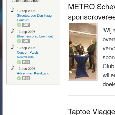
zullen plaatsvinden
METRO Scheve
13 sep 2026
sponsorovere
Streetparade Den Haag
Centrum
'Wij 
13 sep 2026
Bloemencorso Loenhout
over
verv
13 sep 2026
Concert Paleis
spon
Noordeinde
Club
13 dec 2026
Advent- en Kerstzang
will
doel
Taptoe Vlagge