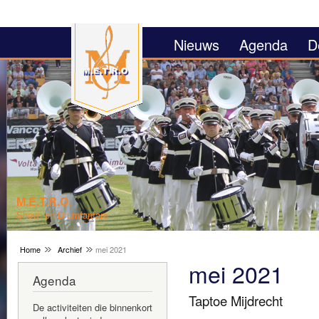
Over
en n
Nieuws
Agenda
D
de
alge
inho
gaan
M.E.T.R.O.
M.E.T.R.O.
Show- en Drumfanfare
Concert Band
Home
Archief
mei 2021
mei 2021
Agenda
Taptoe Mijdrecht
De activiteiten die binnenkort