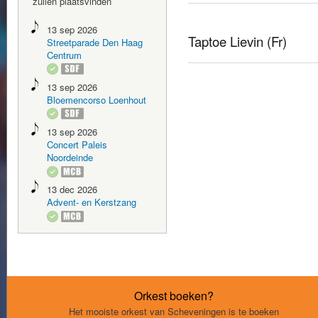
zullen plaatsvinden
13 sep 2026
Taptoe Lievin (Fr)
Streetparade Den Haag
Centrum
13 sep 2026
Bloemencorso Loenhout
13 sep 2026
Concert Paleis
Noordeinde
13 dec 2026
Advent- en Kerstzang
Orkest boeken?
Het mooiste orkest van Scheveningen is te boeken